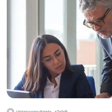
Vistacconsultants_s2efx8