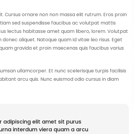
it. Cursus ornare non non massa elit rutrum. Eros proin
tiam sed suspendisse faucibus ac volutpat mattis
acus lectus habitasse amet quam libero, lorem. Volutpat
nec aliquet. Natoque quam id vitae leo risus. Eget
iquam gravida et proin maecenas quis faucibus varius
cumsan ullamcorper. Et nunc scelerisque turpis facilisis
 habitant arcu quis. Nunc euismod odio cursus in diam
 adipiscing elit amet sit purus
 urna interdum viera quam a arcu